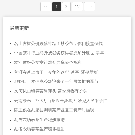
<<
1
2
1/2
>>
最新更新
名山古树茶价跌落神坛！炒茶帮，你们接盘侠找
中国茶叶行业终身成就奖获得者戎加升逝世 享年
双江做好茶文章让群众共享绿色福利
普洱春茶上市了！今年的这些“茶事”还挺新鲜
3月9日，罗伯克茶场迎来了一年最繁忙的季节
凤庆凤山镇春茶冒芽头 茶农增收有盼头
云南绿春：23.8万亩茶园长势喜人 哈尼人民采茶忙
陈玉侯在勐腊县调研茶产业复工复产时强调
勐省农场春茶生产稳步推进
勐省农场春茶生产稳步推进