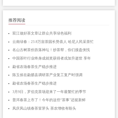
推荐阅读
双江做好茶文章让群众共享绿色福利
云南绿春：23.8万亩茶园长势喜人 哈尼人民采茶忙
名山古树茶价跌落神坛！炒茶帮，你们接盘侠找
中国茶叶行业终身成就奖获得者戎加升逝世 享年
勐省农场春茶生产稳步推进
陈玉侯在勐腊县调研茶产业复工复产时强调
勐省农场春茶生产稳步推进
3月9日，罗伯克茶场迎来了一年最繁忙的季节
普洱春茶上市了！今年的这些“茶事”还挺新鲜
凤庆凤山镇春茶冒芽头 茶农增收有盼头