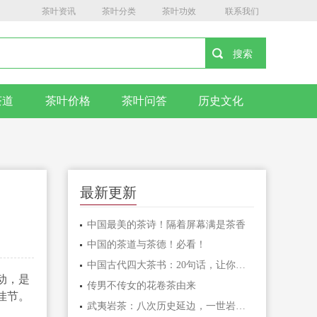
茶叶资讯
茶叶分类
茶叶功效
联系我们
茶道
茶叶价格
茶叶问答
历史文化
最新更新
中国最美的茶诗！隔着屏幕满是茶香
中国的茶道与茶德！必看！
中国古代四大茶书：20句话，让你更懂茶！
动，是
传男不传女的花卷茶由来
佳节。
武夷岩茶：八次历史延边，一世岩骨花香