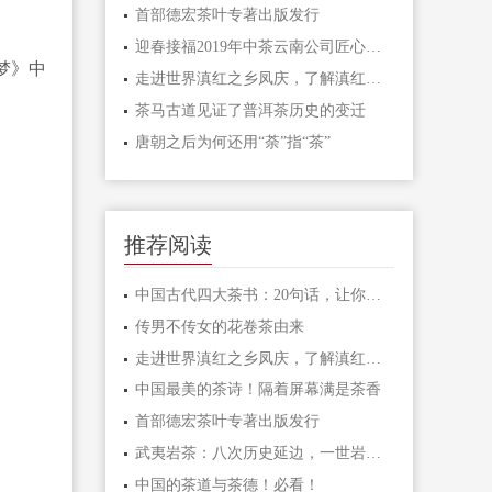
首部德宏茶叶专著出版发行
迎春接福2019年中茶云南公司匠心打造五款经典贺
梦》中
走进世界滇红之乡凤庆，了解滇红的前生今世
茶马古道见证了普洱茶历史的变迁
唐朝之后为何还用“荼”指“茶”
推荐阅读
中国古代四大茶书：20句话，让你更懂茶！
传男不传女的花卷茶由来
走进世界滇红之乡凤庆，了解滇红的前生今世
中国最美的茶诗！隔着屏幕满是茶香
首部德宏茶叶专著出版发行
武夷岩茶：八次历史延边，一世岩骨花香
中国的茶道与茶德！必看！