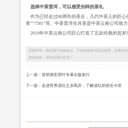
选择中茶普洱，可以感受别样的茶礼
作为已经走过80周年的茶企，几代中茶人的匠心传
青”“7581”等。中茶普洱生肖茶是中茶云南公司
2019年中茶云南公司匠心打造了五款经典的贺
郑重声明：喝茶属于保健食品，不能直接替代药品使用，如果患有
您的版权，请联系我们处理！
上一篇：
首部德宏茶叶专著出版发行
下一篇：
走进世界滇红之乡凤庆，了解滇红的前生今世