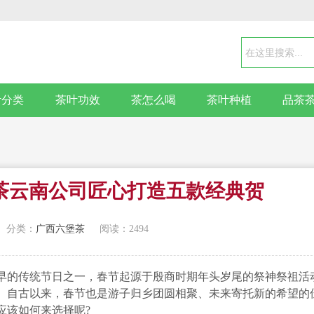
叶分类
茶叶功效
茶怎么喝
茶叶种植
品茶
中茶云南公司匠心打造五款经典贺
分类：
广西六堡茶
阅读：2494
早的传统节日之一，春节起源于殷商时期年头岁尾的祭神祭祖活
。自古以来，春节也是游子归乡团圆相聚、未来寄托新的希望的
应该如何来选择呢?