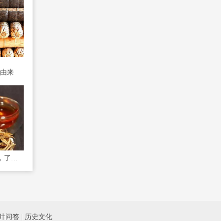
由来
走进世界滇红之乡凤庆，了解滇红的前生今世
叶问答
|
历史文化