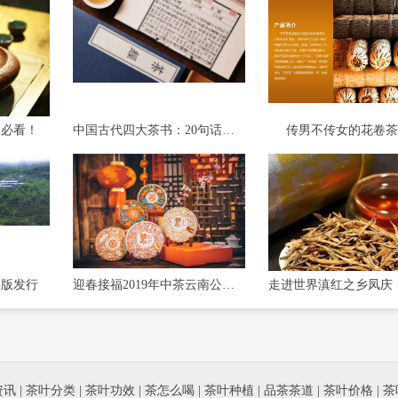
！必看！
中国古代四大茶书：20句话，让你更懂茶！
传男不传女的花卷茶
出版发行
迎春接福2019年中茶云南公司匠心打造五款经典贺
资讯
|
茶叶分类
|
茶叶功效
|
茶怎么喝
|
茶叶种植
|
品茶茶道
|
茶叶价格
|
茶