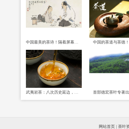
中国最美的茶诗！隔着屏幕满是茶香
中国的茶道与茶德
武夷岩茶：八次历史延边，一世岩骨花香
首部德宏茶叶专著
网站首页
|
茶叶