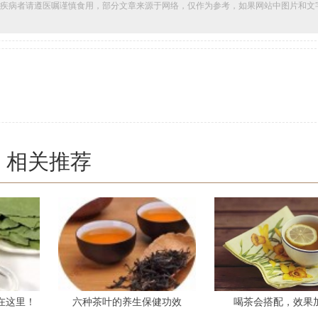
疾病者请遵医嘱谨慎食用，部分文章来源于网络，仅作为参考，如果网站中图片和文
相关推荐
在这里！
六种茶叶的养生保健功效
喝茶会搭配，效果