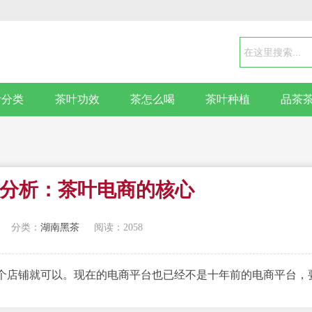
叶分类
茶叶功效
茶怎么喝
茶叶种植
品茶
分析：茶叶电商的核心
分类：
湖南黑茶
阅读：2058
店铺就可以。现在的电商平台也已经不是十年前的电商平台，