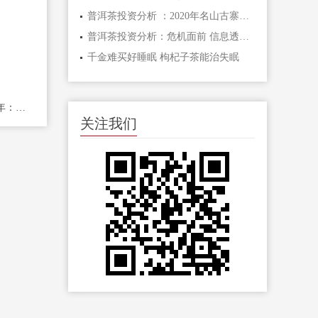
普洱茶投资分析 ：2020年名山古寨将何去何从？
普洱茶投资分析：危机面前 信息透明更重要
千金难买好睡眠 枸杞子茶能治失眠
【原创】茶行业转型之年：线上营销转型，产业
关注我们