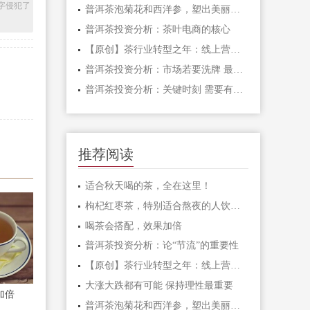
字侵犯了
普洱茶泡菊花和西洋参，塑出美丽身材
普洱茶投资分析：茶叶电商的核心
【原创】茶行业转型之年：线上营销转型，产业
普洱茶投资分析：市场若要洗牌 最好拿劣质茶祭
普洱茶投资分析：关键时刻 需要有茶企站出来
推荐阅读
适合秋天喝的茶，全在这里！
枸杞红枣茶，特别适合熬夜的人饮用，切记不可
喝茶会搭配，效果加倍
普洱茶投资分析：论“节流”的重要性
【原创】茶行业转型之年：线上营销转型，产业
大涨大跌都有可能 保持理性最重要
加倍
普洱茶泡菊花和西洋参，塑出美丽身材