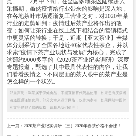
点。 2月中下旬，在全国多地茶区陆续进入
采摘期，虽然疫情给行业带来的影响是深入地，
在各地茶叶市场逐渐复工营业之时，对2020年茶
行业的走势研判；疫情过后茶产业将作出的改
变；如何让茶行业在线上线下相结合的营销模式
中更灵活的转换；于是，近期【亚太茶业】全媒
体分别采访了全国各地近40家代表性茶企，并以
求索“疫情下茶产业现状与发展”为核心，完成了
这部约9000多字的《2020茶产业纪实调研》深度
专题报道，甄选了其中最具代表性的内容，让我
们看看疫情之下不同层面的茶人眼中的茶产业是
怎么样的一个状况。
郑重声明：喝茶属于保健食品，不能直接替代药品使用，如果患有疾病者
请遵医嘱谨慎食用，部分文章来源于网络，仅作为参考，如果网站中图片
和文字侵犯了您的版权，请联系我们处理！
上一篇：
2020茶产业纪实调研（三）2020年春茶价格不会涨！