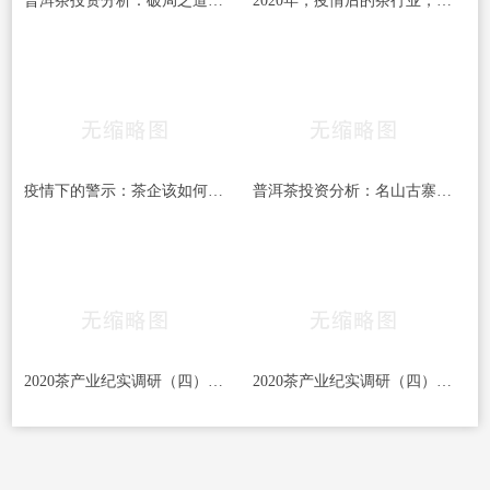
普洱茶投资分析：破局之道，把茶打造成生活必
2020年，疫情后的茶行业，不敢奢望增长！
疫情下的警示：茶企该如何“抓”现金流？
普洱茶投资分析：名山古寨的人心之困
2020茶产业纪实调研（四） 疫情“助力”加速茶行
2020茶产业纪实调研（四） 疫情“助力”加速茶行