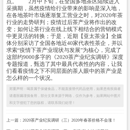
点。 2月中下旬，在全国多地茶区陆续进入
采摘期，虽然疫情给行业带来的影响是深入地，
在各地茶叶市场逐渐复工营业之时，对2020年茶
行业的走势研判；疫情过后茶产业将作出的改
变；如何让茶行业在线上线下相结合的营销模式
中更灵活的转换；于是，近期【亚太茶业】全媒
体分别采访了全国各地近40家代表性茶企，并以
求索“疫情下茶产业现状与发展”为核心，完成了
这部约9000多字的《2020茶产业纪实调研》深度
专题报道，甄选了其中最具代表性的内容，让我
们看看疫情之下不同层面的茶人眼中的茶产业是
怎么样的一个状况。
郑重声明：喝茶属于保健食品，不能直接替代药品使用，如果患有疾病者
请遵医嘱谨慎食用，部分文章来源于网络，仅作为参考，如果网站中图片
和文字侵犯了您的版权，请联系我们处理！
上一篇：
2020茶产业纪实调研（三）2020年春茶价格不会涨！