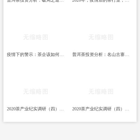
普洱茶投资分析：破局之道，把茶打造成生活必
2020年，疫情后的茶行业，不敢奢望增长！
疫情下的警示：茶企该如何“抓”现金流？
普洱茶投资分析：名山古寨的人心之困
2020茶产业纪实调研（四） 疫情“助力”加速茶行
2020茶产业纪实调研（四） 疫情“助力”加速茶行