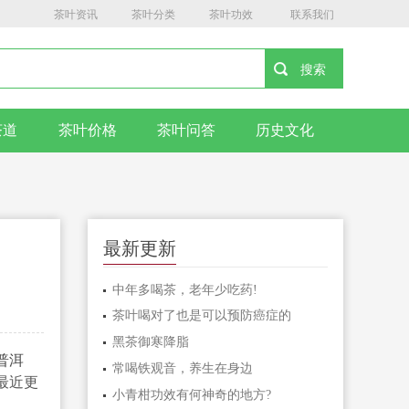
茶叶资讯
茶叶分类
茶叶功效
联系我们
茶道
茶叶价格
茶叶问答
历史文化
最新更新
中年多喝茶，老年少吃药!
茶叶喝对了也是可以预防癌症的
黑茶御寒降脂
普洱
常喝铁观音，养生在身边
最近更
小青柑功效有何神奇的地方?