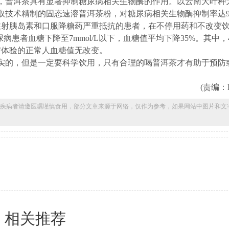
，普洱茶具有显著抑制糖尿病相关生物酶的作用。以云南大叶种
取技术精制的固态速溶普洱茶粉，对糖尿病相关生物酶抑制率达9
注射胰岛素和口服降糖药严重抵抗的患者，在不停用药和不改变
患者血糖下降至7mmol/L以下，血糖值平均下降35%。其中，
与体验的正常人血糖值无改变。
的，但是一定要科学饮用，只有合理的喝普洱茶才有助于预防
(责编：Bon
疾病者请遵医嘱谨慎食用，部分文章来源于网络，仅作为参考，如果网站中图片和文
相关推荐