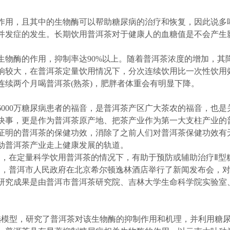
用，且其中的生物酶可以帮助糖尿病的治疗和恢复，因此说多
并发症的发生。长期饮用普洱茶对于健康人的血糖值是不会产生
酶的作用，抑制率达90%以上。随着普洱茶浓度的增加，其
响较大，在普洱茶定量饮用情况下，分次连续饮用比一次性饮用
续两个月喝普洱茶(熟茶)，肥胖者体重会有明显下降。
00万糖尿病患者的福音，是普洱茶产区广大茶农的福音，也是
快事，更是作为普洱茶原产地、把茶产业作为第一大支柱产业的
证明的普洱茶的保健功效，消除了之前人们对普洱茶保健功效有
动普洱茶产业走上健康发展的轨道。
，在定量科学饮用普洱茶的情况下，有助于预防或辅助治疗Ⅱ型
7日，普洱市人民政府在北京希尔顿逸林酒店举行了新闻发布会，
研究成果是由普洱市普洱茶研究院、吉林大学生命科学院实验室
模型，研究了普洱茶对该生物酶的抑制作用和机理，并利用糖