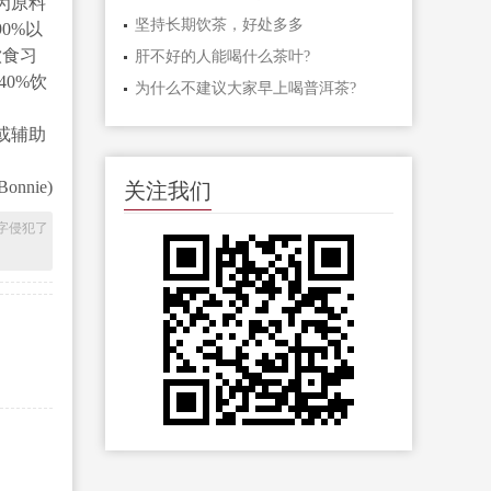
为原料
坚持长期饮茶，好处多多
0%以
饮食习
肝不好的人能喝什么茶叶?
40%饮
为什么不建议大家早上喝普洱茶?
或辅助
nie)
关注我们
字侵犯了