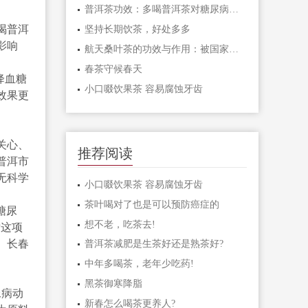
普洱茶功效：多喝普洱茶对糖尿病人有特别功效
喝普洱
坚持长期饮茶，好处多多
影响
航天桑叶茶的功效与作用：被国家食品卫生组织
春茶守候春天
降血糖
小口啜饮果茶 容易腐蚀牙齿
效果更
关心、
推荐阅读
普洱市
无科学
小口啜饮果茶 容易腐蚀牙齿
茶叶喝对了也是可以预防癌症的
糖尿
想不老，吃茶去!
对这项
、长春
普洱茶减肥是生茶好还是熟茶好?
中年多喝茶，老年少吃药!
黑茶御寒降脂
尿病动
新春怎么喝茶更养人?