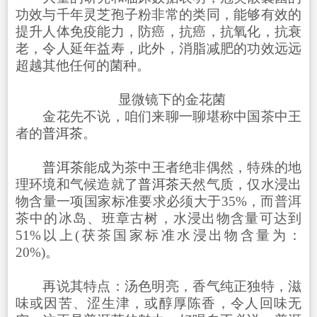
功效与千年灵芝孢子粉非常的类同，能够有效的
提升人体免疫能力，防癌，抗癌，抗氧化，抗衰
老，令人延年益寿，此外，消脂减肥的功效远远
超越其他任何的菌种。
显微镜下的金花菌
金花先不说，咱们来聊一聊堪称中国茶中王
者的
普洱茶
。
普洱茶
能成为茶中王者绝非偶然，特殊的地
理环境和气候造就了
普洱茶
天然气质，仅水浸出
物含量一项国家标准要求必须大于35%，而普洱
茶中的冰岛、班章古树，水浸出物含量可达到
51%以上(茯茶国家标准水浸出物含量为：
20%)。
再说其特点：汤色明亮，香气纯正独特，滋
味或因苦、涩生津，或醇厚陈香，令人回味无