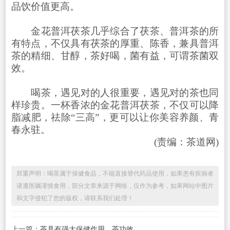
品饮价值更高。
金花普洱茯茶几乎综合了茯茶、普洱茶的所
有特点，不仅具有茯茶的厚重、陈香，兼具普洱
茶的精细、甘醇，茶好喝，菌有益，可谓茶菌双
效。
喝茶，遇见对的人很重要，遇见对的茶也同
样珍贵。一杯香浓的金花普洱茯茶，不仅可以降
脂减肥，祛除“三高”，更可以让你美容养颜、青
春永驻。
(责编：茶道网)
郑重声明：喝茶属于保健食品，不能直接替代药品使用，如果患有疾病者
请遵医嘱谨慎食用，部分文章来源于网络，仅作为参考，如果网站中图片
和文字侵犯了您的版权，请联系我们处理！
上一篇：
茶具有强大保健作用，茶功效