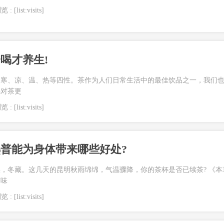
 : [list:visits]
喝才养生!
为寒、凉、温、热等四性。茶作为人们日常生活中的最佳饮品之一，我们
喝对茶更
 : [list:visits]
普能为身体带来哪些好处?
，冬藏。这几天的昆明秋雨绵绵，气温骤降，你的茶杯是否已续茶? 《本
茶味
 : [list:visits]