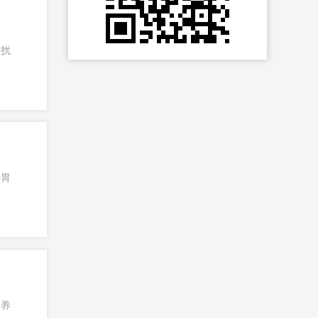
骚扰
肠胃
的养