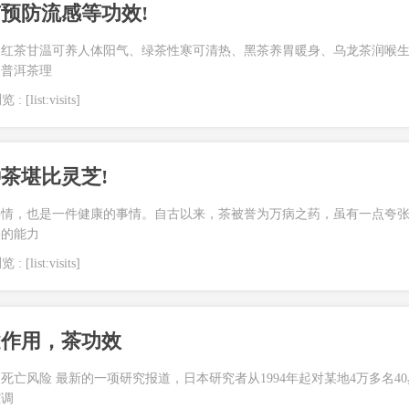
预防流感等功效!
：红茶甘温可养人体阳气、绿茶性寒可清热、黑茶养胃暖身、乌龙茶润喉
皮普洱茶理
 : [list:visits]
茶堪比灵芝!
事情，也是一件健康的事情。自古以来，茶被誉为万病之药，虽有一点夸
果的能力
 : [list:visits]
健作用，茶功效
死亡风险 最新的一项研究报道，日本研究者从1994年起对某地4万多名40
踪调