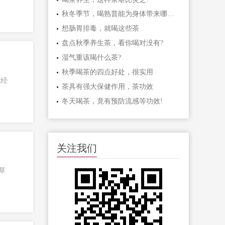
秋冬季节，喝熟普能为身体带来哪些好处?
想肠胃排毒，就喝这些茶
盘点秋季养生茶，看你喝对没有?
湿气重该喝什么茶?
秋季喝茶的四点好处，很实用
也经
茶具有强大保健作用，茶功效
冬天喝茶，竟有预防流感等功效!
关注我们
草