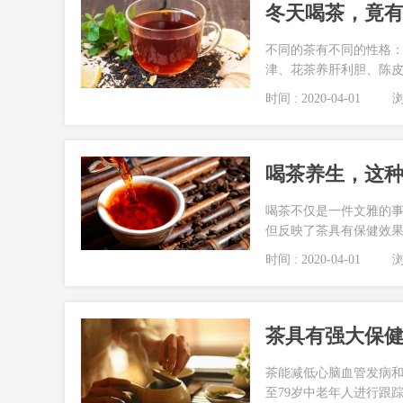
冬天喝茶，竟有
不同的茶有不同的性格
津、花茶养肝利胆、陈
时间 : 2020-04-01
浏览
喝茶养生，这种
喝茶不仅是一件文雅的
但反映了茶具有保健效
时间 : 2020-04-01
浏览
茶具有强大保
茶能减低心脑血管发病和
至79岁中老年人进行跟