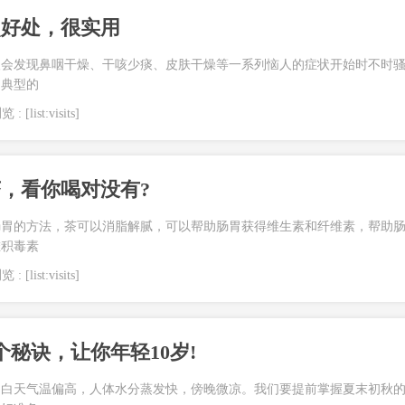
点好处，很实用
人会发现鼻咽干燥、干咳少痰、皮肤干燥等一系列恼人的症状开始时不时
是典型的
 : [list:visits]
，看你喝对没有?
肠胃的方法，茶可以消脂解腻，可以帮助肠胃获得维生素和纤维素，帮助
堆积毒素
 : [list:visits]
个秘诀，让你年轻10岁!
，白天气温偏高，人体水分蒸发快，傍晚微凉。我们要提前掌握夏末初秋