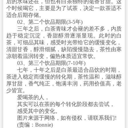
后的水味还在，但也有白茶独特的毫香甘甜。这
个时候喝它，主要是为了试茶，决定一款茶适不
适合后期存储。
02、第二个饮品期限(3-5年)
三年之后，白茶青味才会褪的差不多，内质
趋于稳定沉淀，香甜醇滑逐渐显现。此时的白
茶，可细品其味，感受时光带给它的缓慢变化，
清甜甘香，醇滑细腻，缺陷慢慢隐去，茶性由寒
凉朝着温润转变，偏热体质适宜常饮。
03、第三个饮品期限(7-10年)
七年，十年之后是白茶最适合品饮的时期，
茶进入稳定而缓慢的转化期，茶性温和，滋味醇
厚甘甜，香气纯正，饱满丰润，药用价值高，老
少皆宜。
爱喝茶的人，
其实可以在茶的每个转化阶段都去尝试，
感受其中的变化。
图片来源于网络，如有侵权，请联系我们!
(责编：Bonnie)