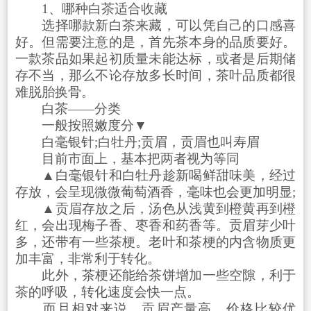
1、哪种白茶适合收藏
选择哪款新白茶来藏，可以凭自己的口感喜
好。但需要注意的是，首先茶本身的品质要好。
一款茶品如果起初质量未能达标，或者是后期储
存不当，那么不论存放多长时间，茶叶品质都很
难脱胎换骨。
白茶——分类
一般按照嫩度分▼
白毫银针;白牡丹;贡眉，贡眉也叫寿眉
目前市面上，基本把两者视为等同
▲白毫银针和白牡丹趁新喝鲜甜味美，经过
存放，会呈现微微葡萄酒香，毫味也会更加明显;
▲贡眉存放之后，汤色从浅黄到橙黄再到橙
红，会出现梅子香、枣香和药香等。贡眉芽少叶
多，还带有一些茶梗。老叶和茶梗的内含物质更
加丰富，非常利于转化。
此外，茶梗还能给茶饼增加一些空隙，利于
茶的呼吸，转化速度会快一点。
而且相对来说，贡眉产量高，价格比较优