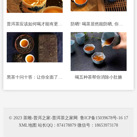
普洱茶应该如何喝才能有更好的减肥效果
防晒! 喝茶居然能防晒, 你听说过吗?
黑茶十问十答：让你全面了解黑茶
喝五种茶帮你消除小肚腩
© 2023 茶雕-普洱之家-普洱茶之家网
鲁ICP备15039678号-16 17
XML地图
站长QQ：874178879 微信号：18653973178