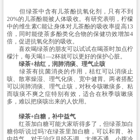
但绿茶中含有儿茶酚抗氧化剂，只有不到
20%的儿茶酚能被人体吸收。有研究表明，柠檬
中的维生素C能让身体对儿茶酚的吸收率提高13
倍，同时能使茶多酚类化合物的保健功效增加4
倍，促进抗氧化剂的吸收。
喜欢喝绿茶的朋友可以试试在喝茶时加点柠
檬汁，每天喝1—2杯就可以更好的保护心脏。
绿茶+桔红，润肺消痰、理气止咳
绿茶有抗菌消炎的作用，桔红可以消痰止
咳、散寒燥湿、理气化痰、宽中健胃。两者搭配
可以润肺消痰、理气止咳，对秋令咳嗽痰多、粘
而咳痰不爽之症特别有效，适合在秋季咳嗽痰
多，难以把痰咳出来的人饮用。
绿茶+白糖，补中益气
红茶加白糖可能大家听得多了，但绿茶加白
糖你听说过吗?在绿茶里加白糖，可以和胃、补
中益气，对于治疗月经不调、大便不通、小腹冷