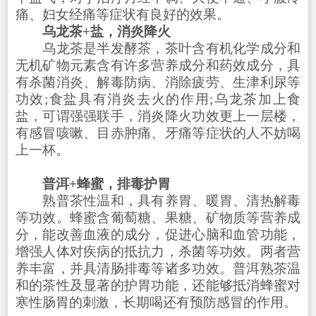
痛、妇女经痛等症状有良好的效果。
乌龙茶+盐，消炎降火
乌龙茶是半发酵茶，茶叶含有机化学成分和
无机矿物元素含有许多营养成分和药效成分，具
有杀菌消炎、解毒防病、消除疲劳、生津利尿等
功效;食盐具有消炎去火的作用;乌龙茶加上食
盐，可谓强强联手，消炎降火功效更上一层楼，
有感冒咳嗽、目赤肿痛、牙痛等症状的人不妨喝
上一杯。
普洱+蜂蜜，排毒护胃
熟普茶性温和，具有养胃、暖胃、清热解毒
等功效。蜂蜜含葡萄糖、果糖、矿物质等营养成
分，能改善血液的成分，促进心脑和血管功能，
增强人体对疾病的抵抗力，杀菌等功效。两者营
养丰富，并具清肠排毒等诸多功效。普洱熟茶温
和的茶性及显著的护胃功能，还能够抵消蜂蜜对
寒性肠胃的刺激，长期喝还有预防感冒的作用。