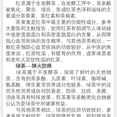
红茶属于全发酵茶，在发酵工序中，茶多酚
被氧化、聚合、缩合，形成红茶色泽和滋味的主
要成分茶黄素、茶红索和茶褐素。
茶黄素是红茶中最主要的功能性成分。参考
大量医药文献报告，饮用红茶有助调节人体动脉
中低密度脂蛋白和高密度脂蛋白的含量，从而降
低心血管疾病的发生概率。与其他茶类相比，一
般红茶预防心血管疾病的功效较好。从中医的角
度来说，红茶性温，有暖胃的作用，虚寒体质者
和老年人宜饮性温的红茶。
绿茶----降火防癌
绿茶属于不发酵茶，保留了鲜叶的天然物
质，含有的茶多酚、儿茶素、叶绿素、咖啡碱、
氨基酸、维生素等营养成分也较多。绿茶中的这
些天然营养成份对防衰老、防癌、抗癌、杀菌、
消炎等具有特殊效果，而茶素等多酚类化合物被
公认为是绿茶中对健康有益。
与其他茶类相比，绿茶的抗癌功效较好。参
考多项文献研究，绿茶能降低乳腺、前列腺等多