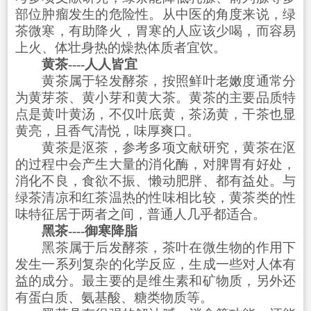
部位肿瘤发生的危险性。从中医的角度来说，绿
茶微寒，有助降火，胃寒的人应该少喝，而容易
上火、体壮身热的燥热体质者宜饮。
黄茶----人人皆宜
黄茶属于轻发酵茶，按照鲜叶老嫩度通常分
为黄芽茶、黄小芽和黄大茶。黄茶的主要品质特
点是黄叶黄汤，不仅叶底黄，茶汤黄，干茶也显
黄亮，且香气清悦，味厚爽口。
黄茶是沤茶，参考多项文献研究，黄茶在沤
的过程中会产生大量的消化酶，对脾胃有好处，
消化不良，食欲不振、懒动肥胖、都有益处。与
绿茶清凉和红茶温热的性味相比较，黄茶类的性
味特征居于两者之间，普通人几乎都适合。
黑茶----御寒降脂
黑茶属于后发酵茶，茶叶在微生物的作用下
发生一系列复杂的化学反应，生成一些对人体有
益的成分。最主要的是维生素和矿物质，另外还
有蛋白质、氨基酸、糖类物质等。