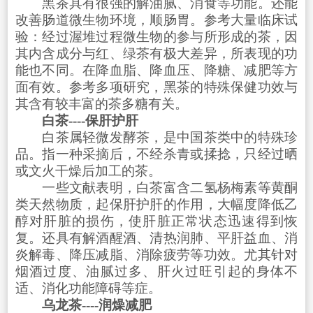
黑茶具有很强的解油腻、消食等功能。还能
改善肠道微生物环境，顺肠胃。参考大量临床试
验：经过渥堆过程微生物的参与所形成的茶，因
其内含成分与红、绿茶有极大差异，所表现的功
能也不同。在降血脂、降血压、降糖、减肥等方
面有效。参考多项研究，黑茶的特殊保健功效与
其含有较丰富的茶多糖有关。
白茶----保肝护肝
白茶属轻微发酵茶，是中国茶类中的特殊珍
品。指一种采摘后，不经杀青或揉捻，只经过晒
或文火干燥后加工的茶。
一些文献表明，白茶富含二氢杨梅素等黄酮
类天然物质，起保肝护肝的作用，大幅度降低乙
醇对肝脏的损伤，使肝脏正常状态迅速得到恢
复。还具有解酒醒酒、清热润肺、平肝益血、消
炎解毒、降压减脂、消除疲劳等功效。尤其针对
烟酒过度、油腻过多、肝火过旺引起的身体不
适、消化功能障碍等症。
乌龙茶----润燥减肥