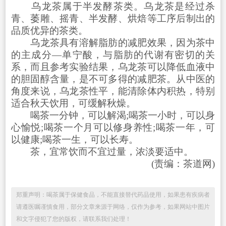
乌龙茶属于半发酵茶类。乌龙茶是经过杀
青、萎雕、摇青、半发酵、烘焙等工序后制出的
品质优异的茶类。
乌龙茶具有溶解脂肪的减肥效果，因为茶中
的主成分—单宁酸，与脂肪的代谢有密切的关
系，而且参考实验结果，乌龙茶可以降低血液中
的胆固醇含量，是不可多得的减肥茶。从中医的
角度来说，乌龙茶性平，能清除体内积热，特别
适合秋天饮用，可缓解秋燥。
喝茶一分钟，可以解渴;喝茶一小时，可以身
心愉悦;喝茶一个月可以修身养性;喝茶一年，可
以健康;喝茶一生，可以长寿。
茶，宜常饮而不宜过量，浓淡要适中。
(责编：茶道网)
郑重声明：喝茶属于保健食品，不能直接替代药品使用，如果患有疾病者
请遵医嘱谨慎食用，部分文章来源于网络，仅作为参考，如果网站中图片
和文字侵犯了您的版权，请联系我们处理！