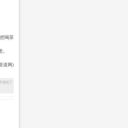
人把喝茶
老。
道网)
字侵犯了