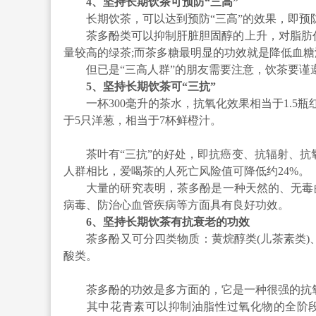
4、坚持长期饮茶可预防“三高”
长期饮茶，可以达到预防“三高”的效果，即预
茶多酚类可以抑制肝脏胆固醇的上升，对脂肪代
量较高的绿茶;而茶多糖最明显的功效就是降低血糖
但已是“三高人群”的朋友需要注意，饮茶要谨
5、坚持长期饮茶可“三抗”
一杯300毫升的茶水，抗氧化效果相当于1.5瓶红
于5只洋葱，相当于7杯鲜橙汁。
茶叶有“三抗”的好处，即抗癌变、抗辐射、抗氧
人群相比，爱喝茶的人死亡风险值可降低约24%。
大量的研究表明，茶多酚是一种天然的、无毒的
病毒、防治心血管疾病等方面具有良好功效。
6、坚持长期饮茶有抗衰老的功效
茶多酚又可分四类物质：黄烷醇类(儿茶素类)、花
酸类。
茶多酚的功效是多方面的，它是一种很强的抗氧
其中花青素可以抑制油脂性过氧化物的全阶段溢