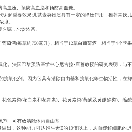
防高血压、预防高血脂和预防高血糖。
谢起重要效果;儿茶素类物质具有一定的降压作用，推荐常饮儿
浓度。
遵医嘱，忌饮浓茶。
葡萄酒(每瓶约750毫升)，相当于12瓶白葡萄酒，相当于4个苹
化。法国巴黎预防医学中心尼古拉•唐善教授的研究表明，与不
抗氧化剂。因为它具有清除自由基和抗氧化等生物活性，在抑
色素类(花白素和花青素)、花黄素类(黄酮及黄酮醇类)、缩
剂，可有效清除体内自由基。
出，这种能力可达维生素E的10倍以上，从而缓解细胞的退