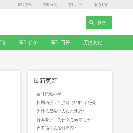
茶叶资讯
茶叶分类
茶叶功效
联系我们
茶道
茶叶价格
茶叶问答
历史文化
最新更新
茶叶抗癌科学
长期喝茶，至少能“尝到”5个好处
为什么黑茶让人如此迷恋?
普洱老茶，为什么是养胃之王?
春天喝什么茶排寒湿?