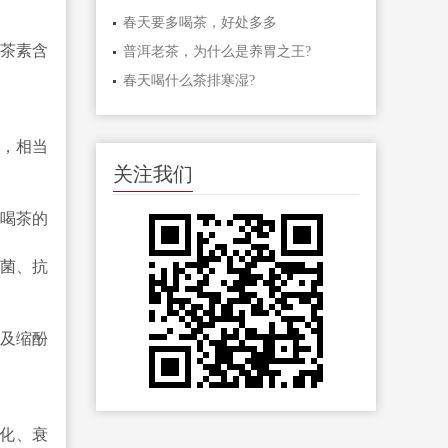
春天要多喝茶，好处多多
茶素含
普洱老茶，为什么是养胃之王?
春天喝什么茶排寒湿?
果，相当
关注我们
喝茶的
菌、抗
酸及缩酚
化、衰