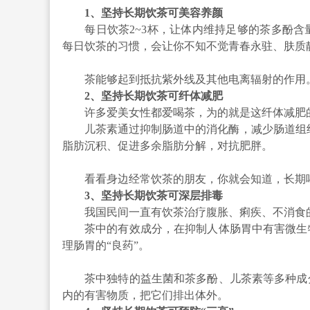
1、坚持长期饮茶可美容养颜
每日饮茶2~3杯，让体内维持足够的茶多酚含
每日饮茶的习惯，会让你不知不觉青春永驻、肤质
茶能够起到抵抗紫外线及其他电离辐射的作用
2、坚持长期饮茶可纤体减肥
许多爱美女性都爱喝茶，为的就是这纤体减肥
儿茶素通过抑制肠道中的消化酶，减少肠道组织
脂肪沉积、促进多余脂肪分解，对抗肥胖。
看看身边经常饮茶的朋友，你就会知道，长期喝
3、坚持长期饮茶可深层排毒
我国民间一直有饮茶治疗腹胀、痢疾、不消食
茶中的有效成分，在抑制人体肠胃中有害微生物
理肠胃的“良药”。
茶中独特的益生菌和茶多酚、儿茶素等多种成分
内的有害物质，把它们排出体外。