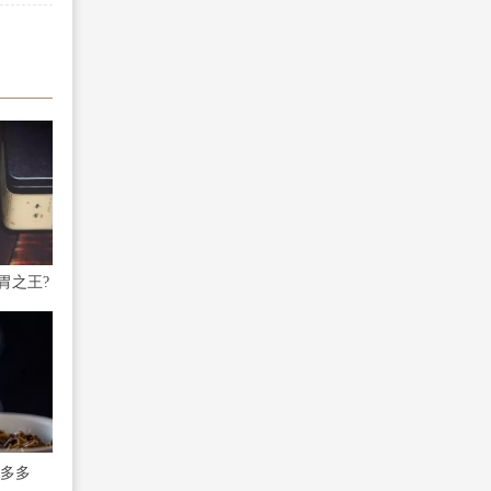
胃之王?
多多