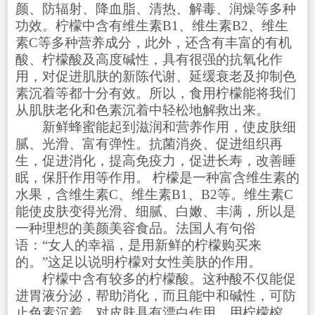
颜、防辐射、降血脂、清热、解毒、润燥等多种
功效。柠檬中含有维生素B1、维生素B2、维生
素C等多种营养成分，此外，还含有丰富的有机
酸、柠檬酸及高度碱性，具有很强的抗氧化作
用，对促进肌肤的新陈代谢、延缓衰老及抑制色
素沉着等都十分有效。所以，食用柠檬能将我们
从肌肤老化和色素沉着中轻松地解救出来。
新鲜蜂蜜能起到滋润和营养作用，使皮肤细
腻、光滑、富有弹性。抗菌消炎、促进组织再
生，促进消化，提高免疫力，促进长寿，改善睡
眠，保肝作用等作用。 柠檬是一种富含维生素的
水果，含维生素C、维生素B1、B2等。维生素C
能使皮肤变得光滑、细腻、白嫩、丰满，所以是
一种理想的美颜美容食品。法国人有句俗
语：“女人的幸福，是用新鲜的柠檬购买来
的。”这足以说明柠檬对女性美肤的作用。
柠檬中含有较多的柠檬酸。这种酸不仅能促
进胃液分泌，帮助消化，而且能中和碱性，可防
止色素沉着，对皮肤具有漂白作用。用柠檬榨