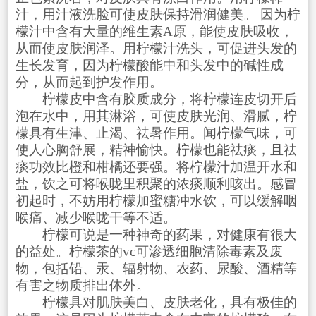
汁，用汁液洗脸可使皮肤保持滑润健美。 因为柠
檬汁中含有大量的维生素A原，能使皮肤吸收，
从而使皮肤润泽。用柠檬汁洗头，可促进头发的
生长发育，因为柠檬酸能中和头发中的碱性成
分，从而起到护发作用。
柠檬皮中含有胶质成分，将柠檬连皮切开后
泡在水中，用其淋浴，可使皮肤光润、滑腻，柠
檬具有生津、止渴、祛暑作用。闻柠檬气味，可
使人心胸舒展，精神愉快。柠檬也能祛痰，且祛
痰功效比橙和柑橘还要强。将柠檬汁加温开水和
盐，饮之可将喉咙里积聚的浓痰顺利咳出。感冒
初起时，不妨用柠檬加蜜糖冲水饮，可以缓解咽
喉痛、减少喉咙干等不适。
柠檬可说是一种神奇的药果，对健康有很大
的益处。柠檬茶的vc可渗透细胞清除毒素及废
物，包括铅、汞、辐射物、农药、尿酸、酒精等
有害之物质排出体外。
柠檬具对肌肤美白、皮肤老化，具有极佳的