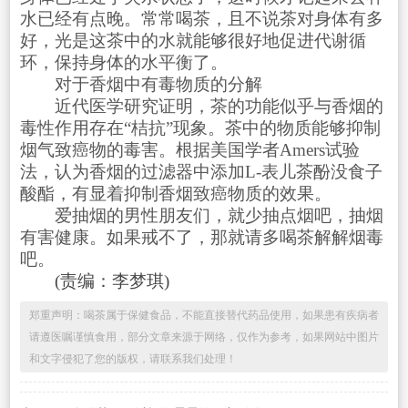
水已经有点晚。常常喝茶，且不说茶对身体有多
好，光是这茶中的水就能够很好地促进代谢循
环，保持身体的水平衡了。
对于香烟中有毒物质的分解
近代医学研究证明，茶的功能似乎与香烟的
毒性作用存在“桔抗”现象。茶中的物质能够抑制
烟气致癌物的毒害。根据美国学者Amers试验
法，认为香烟的过滤器中添加L-表儿茶酚没食子
酸酯，有显着抑制香烟致癌物质的效果。
爱抽烟的男性朋友们，就少抽点烟吧，抽烟
有害健康。如果戒不了，那就请多喝茶解解烟毒
吧。
(责编：李梦琪)
郑重声明：喝茶属于保健食品，不能直接替代药品使用，如果患有疾病者
请遵医嘱谨慎食用，部分文章来源于网络，仅作为参考，如果网站中图片
和文字侵犯了您的版权，请联系我们处理！