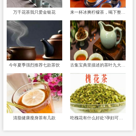
万千花茶我只爱金银花
来一杯冰爽柠檬茶，喝下整个夏天
今年夏季强烈推荐七款茶饮
古集宝典里描述的茶叶九大养生功效！
清脂健康瘦身茶有几款
吃槐花有什么好处?孕妇可以吃槐花吗？