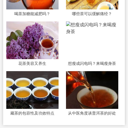
喝茶加糖能减肥吗？
哪些茶可以缓解痛经？
花茶美容又养生
想瘦成闪电吗？来喝瘦身茶
藏茶的包容性及功效特点
从中医角度谈普洱茶的好处